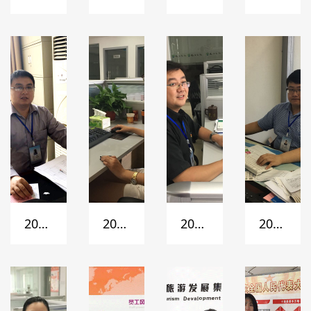
风采
风采
风采
年工
作积
极分
子
2017
2017
2017
2017
年工
年最
年最
年最
作积
优金
优金
优金