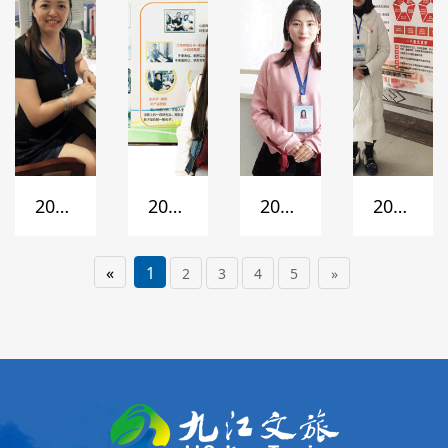
极分
点子
点子
点子
子
2017
2018
2018
2018
年最
年最
年最
年最
«
1
2
3
4
5
»
美文
美文
美文
美文
旅人
旅
旅
旅
人-
人-
人-