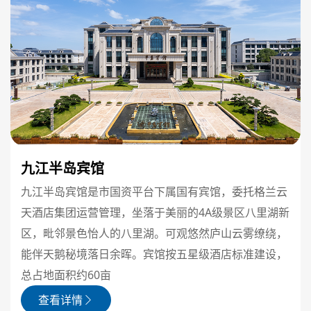
九江半岛宾馆
九江半岛宾馆是市国资平台下属国有宾馆，委托格兰云
天酒店集团运营管理，坐落于美丽的4A级景区八里湖新
区，毗邻景色怡人的八里湖。可观悠然庐山云雾缭绕，
能伴天鹅秘境落日余晖。宾馆按五星级酒店标准建设，
总占地面积约60亩
查看详情