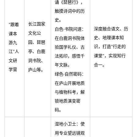
诵《琵琶行》，
触摸诗词中的历
史。
长江国家
跟着
“
深度融合语文、历
白色
书院问道：
·
文化公
课本
史、地理课本知
在白鹿洞书院体
游九
园、琵琶
识，打造
行走的
“
验国学礼仪、古
江
人
”
亭、白鹿
课堂
，实现知行
法拓印，感悟千
”
文研
洞书院、
年文脉。
合一。
学营
庐山等。
绿色
自然密码：
·
在庐山开展地质
与植物科考，解
锁地质演变密
码。
湿地小卫士：使
用专业望远镜观