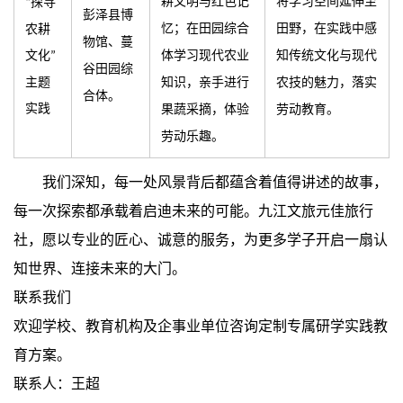
探寻
耕文明与红色记
将学习空间延伸至
“
彭泽县博
农耕
忆；在田园综合
田野，在实践中感
物馆、蔓
文化
”
体学习现代农业
知传统文化与现代
谷田园综
主题
知识，亲手进行
农技的魅力，落实
合体。
实践
果蔬采摘，体验
劳动教育。
劳动乐趣。
我们深知，每一处风景背后都蕴含着值得讲述的故事，
每一次探索都承载着启迪未来的可能。九江文旅元佳旅行
社，愿以专业的匠心、诚意的服务，为更多学子开启一扇认
知世界、连接未来的大门。
联系我们
欢迎学校、教育机构及企事业单位咨询定制专属研学实践教
育方案。
联系人：王超