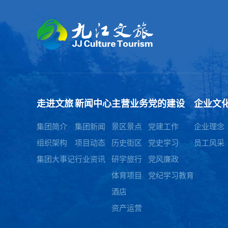
走进文旅
新闻中心
主营业务
党的建设
企业文
集团简介
集团新闻
景区景点
党建工作
企业理念
组织架构
项目动态
历史街区
党史学习
员工风采
集团大事记
行业资讯
研学旅行
党风廉政
体育项目
党纪学习教育
酒店
资产运营