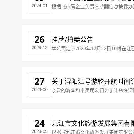
2024-01
根据《市属企业负责人薪酬信息披露办
26
挂牌/拍卖公告
2023-12
本公司定于2023年12月22日10时在
产经营权（三年）转让，10平方米，挂
2024年1月5日17:00止。中国境
27
关于浔阳江号游轮开航时间
2023-06
亲爱的游客和市民朋友们为了让您在浔
验，我们希望提前通知您一些关于游轮行程的
20:00注:此调整时间限定为7月1日至
24
九江市文化旅游发展集团有
2023-05
根据《九江市文化旅游发展集团有限公