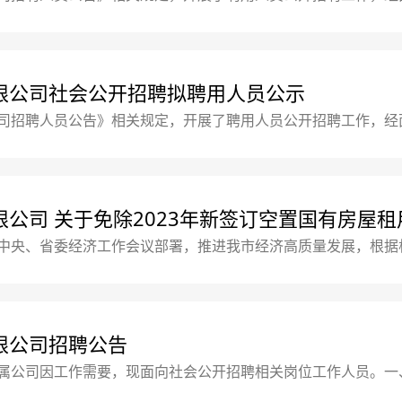
24日-2023年5月30日二、公示人员名单：（排名不分先后)
会各界监督，公示结束后不再受理监督举报。对拟录用人员如有
限公司社会公开招聘拟聘用人员公示
司招聘人员公告》相关规定，开展了聘用人员公开招聘工作，经
28日-2023年5月9日二、公示人员名单：（排名不分先后)序
6市场营销孟欢欢7计调邹玉荣三、公示期间欢迎社会各界监督，
公司 关于免除2023年新签订空置国有房屋租
中央、省委经济工作会议部署，推进我市经济高质量发展，根据
回稳向好态势的若干措施&gt;的通知》（九办发〔2023〕2号
一步推动经济向好的若干措施的通知》，助推我市经济回稳向好
限公司招聘公告
属公司因工作需要，现面向社会公开招聘相关岗位工作人员。一
护中华人民共和国宪法，拥护中国共产党领导和社会主义制度，同