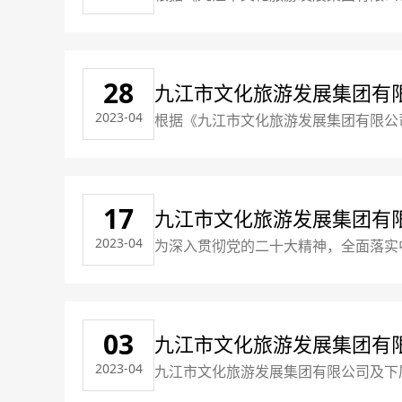
情况如下：一、公示时间：2023年5月
旺3综合文员卢梦三、公示期间欢迎社
28
九江市文化旅游发展集团有
2023-04
根据《九江市文化旅游发展集团有限公
情况如下：一、公示时间：2023年4月
运营熊欣4设计曾维舟5市场营销潘敏
17
九江市文化旅游发展集团有限
2023-04
为深入贯彻党的二十大精神，全面落实
金的通知
室印发&lt;关于进一步巩固提升经济
《九江市国资委、九江市财政局关于进
03
九江市文化旅游发展集团有
2023-04
九江市文化旅游发展集团有限公司及下
件“招聘岗位计划表”。应聘人员须拥