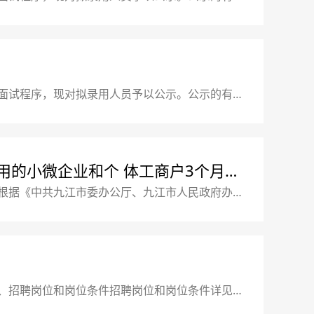
序号岗位拟聘用人员1纪检监察专员柯萍2物业主管夏俊
异议，请书面向
面试程序，现对拟录用人员予以公示。公示的有关
号岗位拟聘用人员1市场营销陈龙2市场营销梅玲3招商
用的小微企业和个 体工商户3个月租
根据《中共九江市委办公厅、九江市人民政府办公
）、九江市国有资产监督管理委员会与市财政局联合印发
。九江市文化旅游发展集团有限
、招聘岗位和岗位条件招聘岗位和岗位条件详见附
时满足“招聘岗位计划表”中的岗位条件。二、招聘程