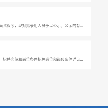
告。（二）报名方式1
面试程序，现对拟录用人员予以公示。公示的有关
姓氏笔画排序)序号岗位拟聘用人员1彭蠡公司负责人
、招聘岗位和岗位条件招聘岗位和岗位条件详见附
时满足“招聘岗位计划表”中的岗位条件。二、招聘程
告。（二）报名方式1