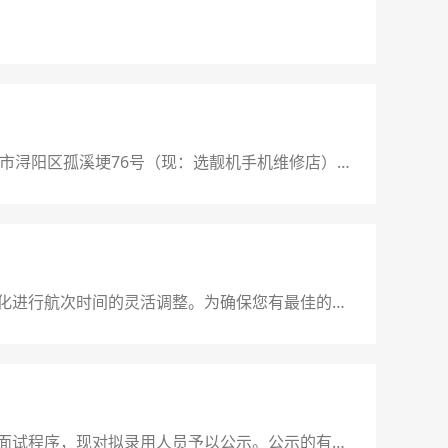
：九江市浔阳区孤溪埂76号（现：选靓机手机维修店）资
托方的业态要求），竞租报名及保证金到账截止时间：
化进行航次时间的灵活调整。为确保您有最佳的体
0:30-11:30夜游航次时间:每天晚19:00-
面试程序，现对拟录用人员予以公示。公示的有关