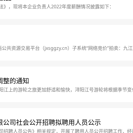
法》，现将本企业负责人2022年度薪酬情况披露如下：
江西公共资源交易平台（jxsggzy.cn）子系统“网络竞价”拍卖
牌价3700元/月；租金保证金1万元整（竞租人须完全响应委
内法人均可，未注册的竞买人须购买CA锁（购买地址：九江市滨江路
调整的通知
阳江上的游轮之旅更加舒适和愉快，浔阳江号游轮将根据季节变
变更。请注意以下变更信息:1.航次时间日游航次时间:每周六、周日1
8月31日2.航线日游：浔阳江码头--长江一桥--浔阳江码头夜游：浔
限公司社会公开招聘拟聘用人员公示
司招聘人员公告》相关规定，开展了聘用人员公开招聘工作，经